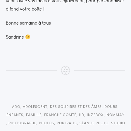
venir avec vos idées à vous également, pour personnaliser
à fond votre boîte !
Bonne semaine à tous
Sandrine
ADO
,
ADOLESCENT
,
DES SOURIRES ET DES ÂMES
,
DOUBS
,
ENFANTS
,
FAMILLE
,
FRANCHE COMTÉ
,
HD
,
INZEBOX
,
NOMMAY
,
PHOTOGRAPHE
,
PHOTOS
,
PORTRAITS
,
SÉANCE PHOTO
,
STUDIO