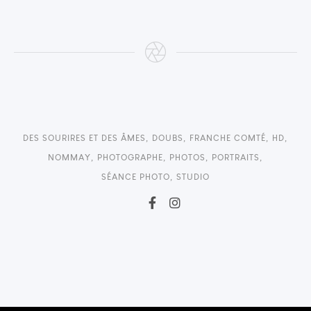
DES SOURIRES ET DES ÂMES
,
DOUBS
,
FRANCHE COMTÉ
,
HD
,
NOMMAY
,
PHOTOGRAPHE
,
PHOTOS
,
PORTRAITS
,
SÉANCE PHOTO
,
STUDIO