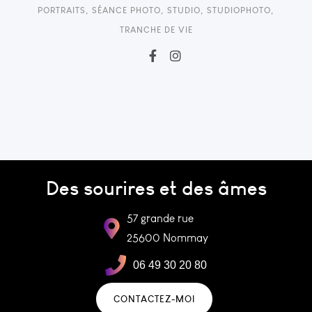
PORTRAITS
,
SÉANCE PHOTO
,
STUDIO
,
STUDIOPHOTO
,
TRANCHE DE VIE
Des sourires et des âmes
57 grande rue
25600 Nommay
06 49 30 20 80
CONTACTEZ-MOI