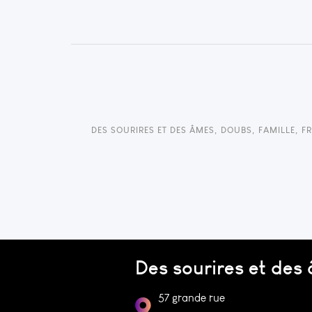
DES SOURIRES ET DES ÂMES
,
DOUBS
,
FAMILLE
,
F
Des sourires et des
57 grande rue