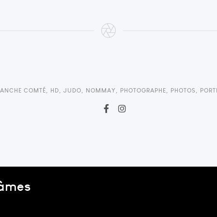
RANCHE COMTÉ
,
HD
,
JUDO
,
NOMMAY
,
PHOTOGRAPHE
,
PHOTOS
,
PORT
 âmes