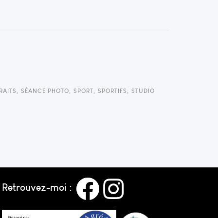
RAITS
,
SÉANCE PHOTO
,
SPORT
,
SPORTIFS
,
STUDIO
Retrouvez-moi :