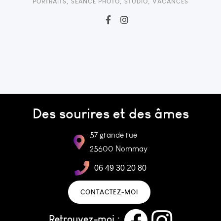
PORTRAITS
,
SÉANCE PHOTO
,
STUDIO
,
VACANCES
Des sourires et des âmes
57 grande rue
25600 Nommay
06 49 30 20 80
CONTACTEZ-MOI
Retrouvez-moi :