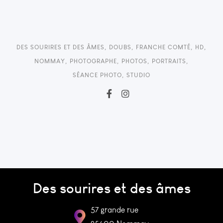
DES SOURIRES ET DES ÂMES
,
DOUBS
,
FRANCHE COMTÉ
,
HD
,
NOMMAY
,
PHOTOGRAPHE
,
PHOTOS
,
PORTRAITS
,
SÉANCE PHOTO
,
STUDIO
Des sourires et des âmes
57 grande rue