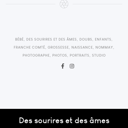
BÉBÉ
,
DES SOURIRES ET DES ÂMES
,
DOUBS
,
ENFANTS
,
FRANCHE COMTÉ
,
GROSSESSE
,
NAISSANCE
,
NOMMAY
,
PHOTOGRAPHE
,
PHOTOS
,
PORTRAITS
,
STUDIO
Des sourires et des âmes