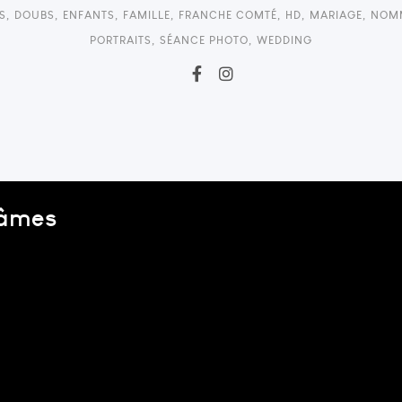
S
,
DOUBS
,
ENFANTS
,
FAMILLE
,
FRANCHE COMTÉ
,
HD
,
MARIAGE
,
NOM
PORTRAITS
,
SÉANCE PHOTO
,
WEDDING
 âmes