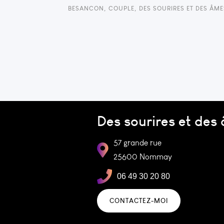
BESANCON
,
COUPLE
,
DES SOURIRES ET DES ÂME
Des sourires et des
57 grande rue
25600 Nommay
06 49 30 20 80
CONTACTEZ-MOI