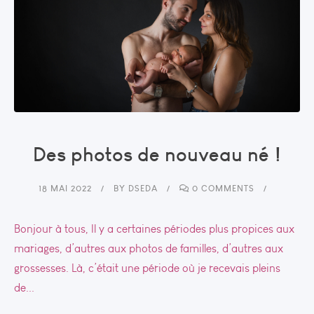
Des photos de nouveau né !
18 MAI 2022
BY
DSEDA
0 COMMENTS
Bonjour à tous, Il y a certaines périodes plus propices aux
mariages, d’autres aux photos de familles, d’autres aux
grossesses. Là, c’était une période où je recevais pleins
de...