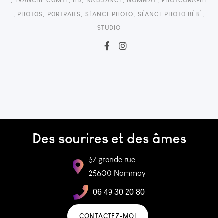
,
FRANCHE COMTÉ
,
HD
,
NAISSANCE
,
NOMMAY
,
PHOTOGRAPHE
,
PHOTOS
,
PORTRAITS
,
SÉANCE PHOTO
,
SÉANCE PHOTO BÉBÉ
,
STUDIO
Des sourires et des âmes
57 grande rue
25600 Nommay
06 49 30 20 80
CONTACTEZ-MOI